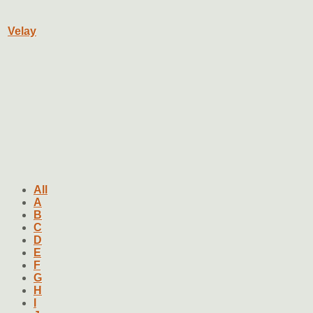
Velay
All
A
B
C
D
E
F
G
H
I