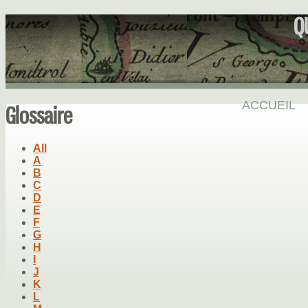
Q
ACCUEIL
Glossaire
All
A
B
C
D
E
F
G
H
I
J
K
L