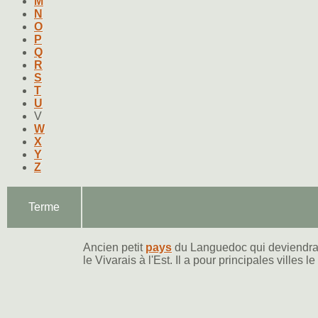
M
N
O
P
Q
R
S
T
U
V
W
X
Y
Z
Terme
Ancien petit
pays
du Languedoc qui deviendra
le Vivarais à l'Est. Il a pour principales villes l