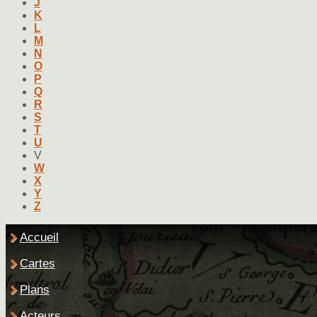
J
K
L
M
N
O
P
Q
R
S
T
U
V
W
X
Y
Z
Accueil
Cartes
Plans
Acteurs