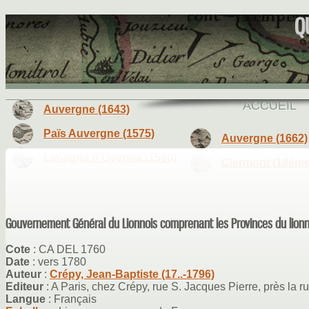
Q
ACCUEIL
Auvergne (1643)
Païs Auvergne (1575)
Auvergne (1662)
Limagna d'Overnia (1560)
Clermont (18ème 
Gouvernement Général du Lionnois comprenant les Provinces du lionno
Cote
: CA DEL 1760
Date
: vers 1780
Auteur
:
Crépy, Jean-Baptiste (17..-1796)
Editeur
: A Paris, chez Crépy, rue S. Jacques Pierre, près la r
Langue
: Français