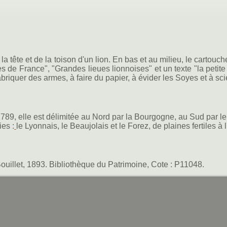
 la tête et de la toison d'un lion. En bas et au milieu, le cartou
 de France", "Grandes lieues lionnoises" et un texte "la petite
abriquer des armes, à faire du papier, à évider les Soyes et à sci
789, elle est délimitée au Nord par la Bourgogne, au Sud par l
ies :
le Lyonnais, le Beaujolais et le Forez, de plaines fertiles à l
ouillet, 1893. Bibliothèque du Patrimoine, Cote : P11048.