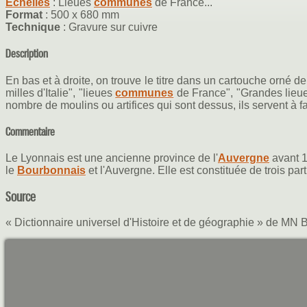
Echelles
: Lieues
communes
de France...
Format
: 500 x 680 mm
Technique
: Gravure sur cuivre
Description
En bas et à droite, on trouve le titre dans un cartouche orné de
milles d'Italie", "lieues
communes
de France", "Grandes lieues
nombre de moulins ou artifices qui sont dessus, ils servent à f
Commentaire
Le Lyonnais est une ancienne province de l'
Auvergne
avant 1
le
Bourbonnais
et l'Auvergne. Elle est constituée de trois part
Source
« Dictionnaire universel d'Histoire et de géographie » de MN B