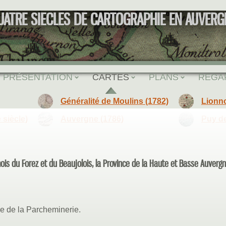
UATRE SIECLES DE CARTOGRAPHIE EN AUVERG
PRÉSENTATION
CARTES
PLANS
REGA
Généralité de Moulins (1782)
Lionno
siècle)
Auvergne (1786)
Puy d
is du Forez et du Beaujolois, la Province de la Haute et Basse Auverg
ue de la Parcheminerie.