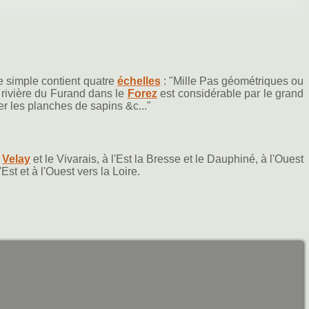
che simple contient quatre
échelles
: "Mille Pas géométriques ou
 rivière du Furand dans le
Forez
est considérable par le grand
er les planches de sapins &c..."
e
Velay
et le Vivarais, à l'Est la Bresse et le Dauphiné, à l'Ouest
'Est et à l'Ouest vers la Loire.