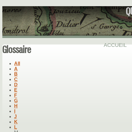
Q
ACCUEIL
Glossaire
All
A
B
C
D
E
F
G
H
I
J
K
L