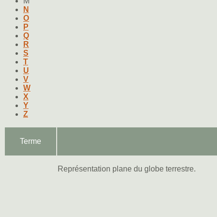
M
N
O
P
Q
R
S
T
U
V
W
X
Y
Z
Terme
Représentation plane du globe terrestre.