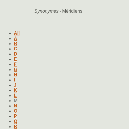
Synonymes
- Méridiens
All
A
B
C
D
E
F
G
H
I
J
K
L
M
N
O
P
Q
R