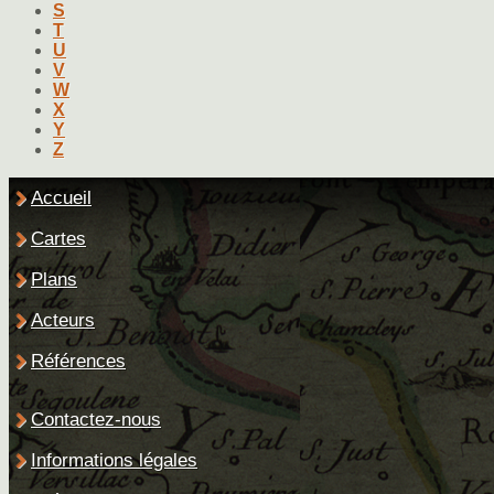
S
T
U
V
W
X
Y
Z
Accueil
Cartes
Plans
Acteurs
Références
Contactez-nous
Informations légales