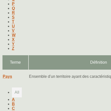
P
Q
R
S
T
U
V
W
X
Y
Z
Terme
Définition
Pays
Ensemble d'un territoire ayant des caractéris
All
A
B
C