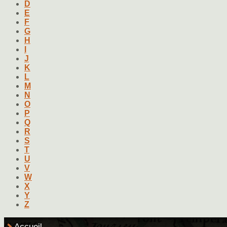
D
E
F
G
H
I
J
K
L
M
N
O
P
Q
R
S
T
U
V
W
X
Y
Z
Accueil