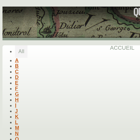
Q
ACCUEIL
All
A
B
C
D
E
F
G
H
I
J
K
L
M
N
O