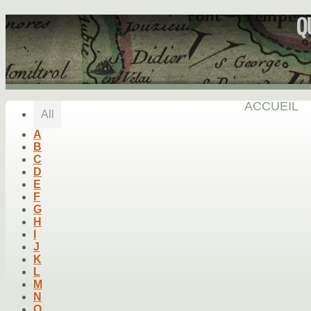
Q
ACCUEIL
All
A
B
C
D
E
F
G
H
I
J
K
L
M
N
O